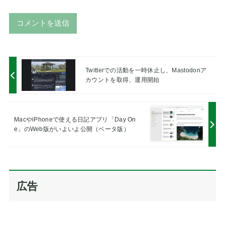
A
l
t
Twitterでの活動を一時休止し、Mastodonア
e
カウントを取得、運用開始
r
n
a
MacやiPhoneで使える日記アプリ「Day On
t
e」のWeb版がいよいよ公開（ベータ版）
i
v
e
:
広告