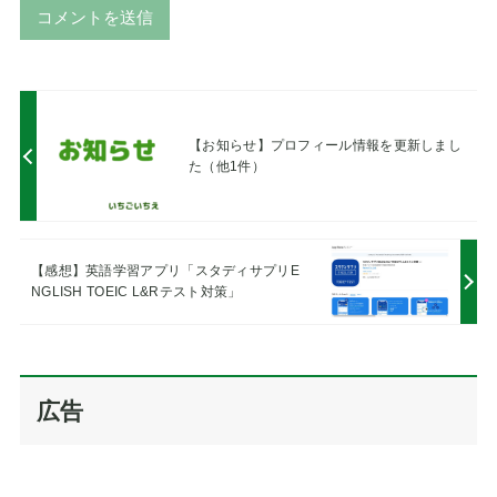
A
l
t
e
【お知らせ】プロフィール情報を更新しまし
r
た（他1件）
n
a
t
i
【感想】英語学習アプリ「スタディサプリE
v
NGLISH TOEIC L&Rテスト対策」
e
:
広告