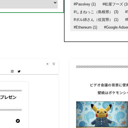
#Passkey (1)
#松屋フーズ (10
#しまねっこ（島根県） (3)
#
#ボル姉さん（佐賀県） (1)
#
#Ethereum (1)
#Google Adsen