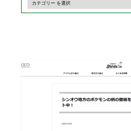
ー
カ
イ
ブ