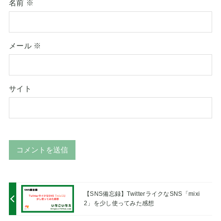
名前
※
メール
※
サイト
A
l
t
【SNS備忘録】TwitterライクなSNS「mixi
e
2」を少し使ってみた感想
r