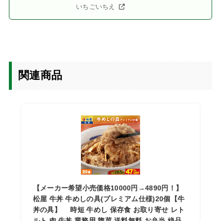
いちごいちえ
関連商品
【メーカー希望小売価格10000円→4890円！】
松屋 牛丼 牛めしの具(プレミアム仕様)20個【牛
丼の具】 時短 牛めし 保存食 お取り寄せ レト
ルト 肉 牛丼 業務用 惣菜 送料無料 お弁当 絶品