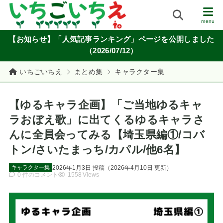
【お知らせ】「人気記事ランキング」ページを公開しました
（2026/07/12）
いちごいちえ
まとめ集
キャラクター集
【ゆるキャラ企画】「ご当地ゆるキャ
ラおぼえ歌」に出てくるゆるキャラさ
んに全員会ってみる【埼玉県編①/コバ
トン/さいたまっち/カパル/他6名】
2026年1月3日
投稿
（
2026年4月10日
更新）
キャラクター集
0 件のコメント
1558 Views