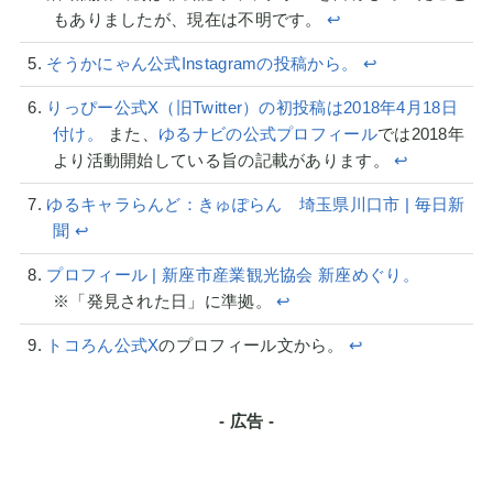
もありましたが、現在は不明です。
↩︎
そうかにゃん公式Instagramの投稿から。
↩︎
りっぴー公式X（旧Twitter）の初投稿は2018年4月18日
付け。
また、
ゆるナビの公式プロフィール
では2018年
より活動開始している旨の記載があります。
↩︎
ゆるキャラらんど：きゅぽらん 埼玉県川口市 | 毎日新
聞
↩︎
プロフィール | 新座市産業観光協会 新座めぐり。
※「発見された日」に準拠。
↩︎
トコろん公式X
のプロフィール文から。
↩︎
- 広告 -