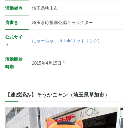
活動拠点
埼玉県狭山市
肩書き
埼玉県応援非公認キャラクター
公式サイ
にゃーちゃ、 lit.link(リットリンク)
ト
活動開始
3
2015年4月15日
時期
【達成済み】そうかニャン（埼玉県草加市）