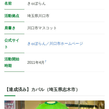
名前
きゅぽらん
活動拠点
埼玉県川口市
肩書き
川口市マスコット
公式サイ
きゅぽらん／川口市ホームページ
ト
活動開始
7
2011年4月
時期
【達成済み】カパル（埼玉県志木市）