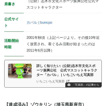
（公財）志木市文化スポーツ振興公社公式マ
肩書き
スコットキャラクター
公式サイ
カパル | bunspo
ト
2001年秋頃（上記ページより。その後10年近
活動開始
く放置され、着ぐるみ活動が始まったのは
時期
2011年6月以降）
詳しく知りたい: (公財)志木市文化スポ
ーツ振興公社 公式マスコットキャラク
ター「カパル」 | いちごいちえ写真部
いちごいちえ写真部
「写真部」の記事から
【達成済み】ゾウキリン（埼玉県新座市）