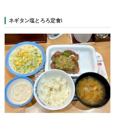
ネギタン塩とろろ定食\