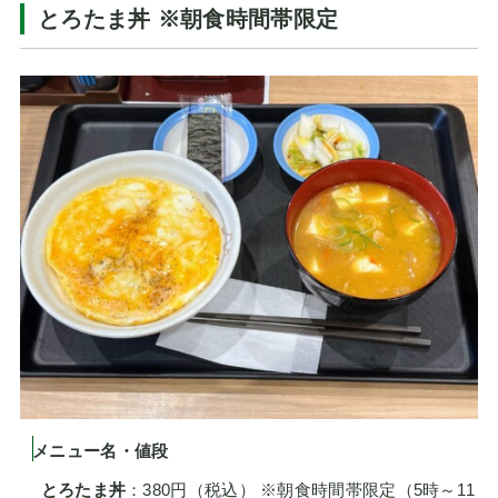
とろたま丼 ※朝食時間帯限定
メニュー名・値段
とろたま丼
：380円（税込） ※朝食時間帯限定（5時～11