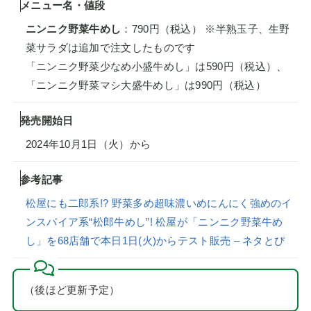
メニュー名・値段
ニンニク野菜牛めし
：790円（税込） ※半熟玉子、生野
菜サラダは追加で注文したものです
「ニンニク野菜少なめ小盛牛めし」は590円（税込）、
「ニンニク野菜マシ大盛牛めし」は990円（税込）
発売開始日
2024年10月1日（火）から
参考記事
松屋にも二郎系!? 野菜多め超味濃いめにんにく強めのイ
ンスパイア系“松郎牛めし”! 松屋が「ニンニク野菜牛め
し」を68店舗で本日1日(火)からテスト販売 – ネタとぴ
（後ほど更新予定）