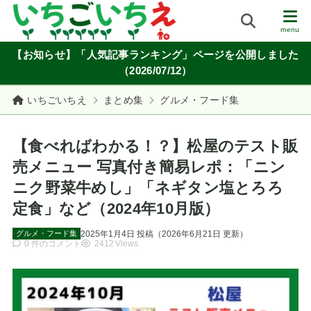
【お知らせ】「人気記事ランキング」ページを公開しました
（2026/07/12）
いちごいちえ
まとめ集
グルメ・フード集
【食べればわかる！？】松屋のテスト販
売メニュー 写真付き簡易レポ：「ニン
ニク野菜牛めし」「ネギタン塩とろろ
定食」など（2024年10月版）
2025年1月4日
投稿
（
2026年6月21日
更新）
グルメ・フード集
0 件のコメント
2412 Views