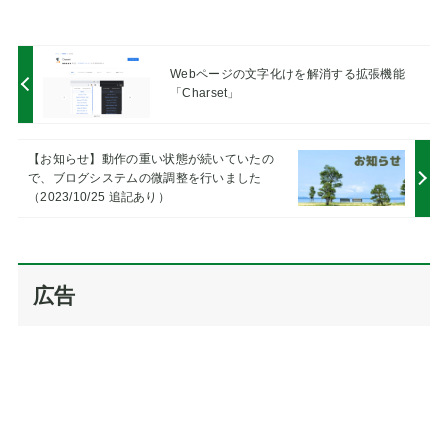
A
l
t
Webページの文字化けを解消する拡張機能
e
「Charset」
r
n
a
【お知らせ】動作の重い状態が続いていたの
で、ブログシステムの微調整を行いました
t
（2023/10/25 追記あり）
i
v
e
:
広告